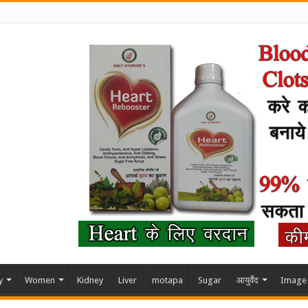
y
Women
Kidney
Liver
motapa
Sugar
आयुर्वेद
Image 