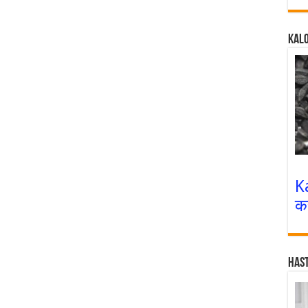
Kalo
K
क
Has