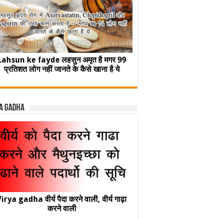
Lahsun ke fayde लहसुन अमृत है मगर 99
प्रतिशत लोग नहीं जानते के कैसे खाना है ये
a Gadha
irya gadha वीर्य पैदा करने वाली, वीर्य गाढ़ा
करने वाली