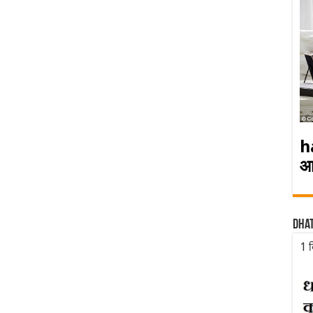
h
आ
Dha
1 द