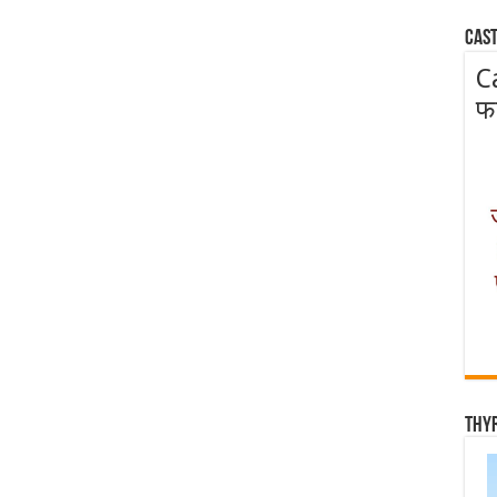
Cast
C
फ
Thy