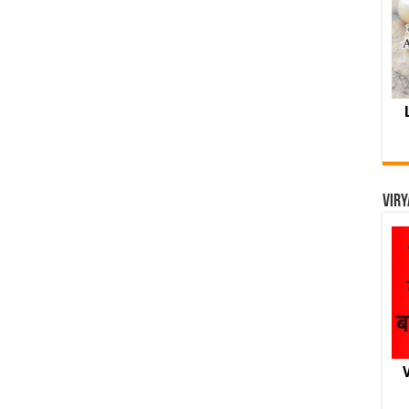
Viry
V