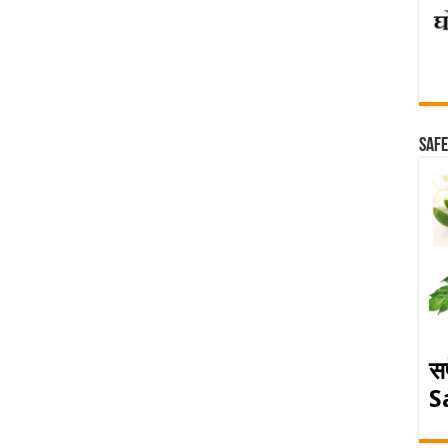
Safe
स
S