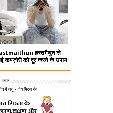
astmaithun हस्तमैथुन से
ई कमज़ोरी को दूर करने के उपाय
tu rog
िन में धातु – वीर्य गिरना बंद