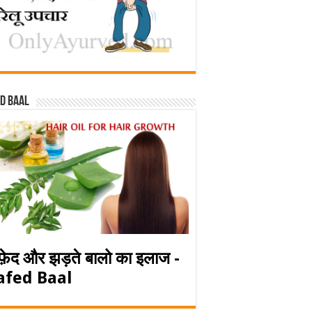
d baal
फ़ेद और झड़ते बालो का इलाज -
afed Baal