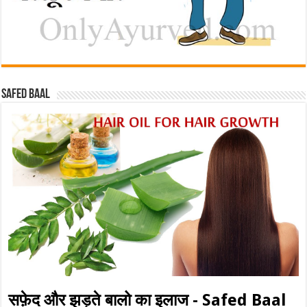
Safed baal
सफ़ेद और झड़ते बालो का इलाज - Safed Baal