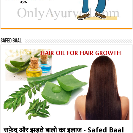
Safed baal
सफ़ेद और झड़ते बालो का इलाज - Safed Baal