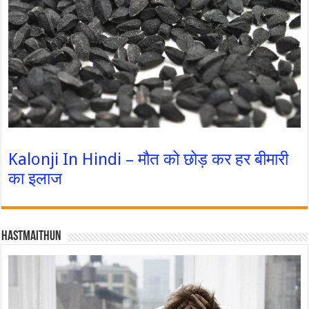
Kalonji In Hindi – मौत को छोड़ कर हर बीमारी
का इलाज
Hastmaithun