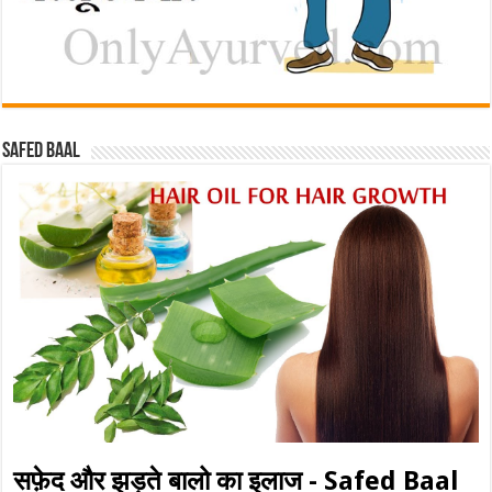
Safed baal
सफ़ेद और झड़ते बालो का इलाज - Safed Baal