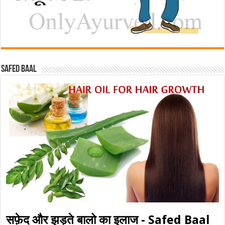
Safed baal
सफ़ेद और झड़ते बालो का इलाज - Safed Baal