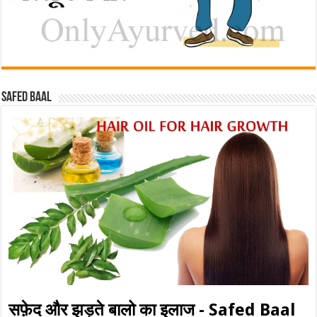
Safed baal
सफ़ेद और झड़ते बालो का इलाज - Safed Baal