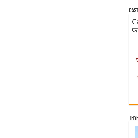
Cast
C
फ
Thy