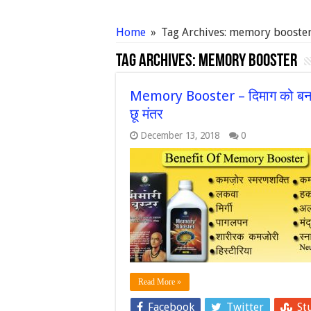
Home
»
Tag Archives: memory booste
Tag Archives:
memory booster
Memory Booster – दिमाग को बनाये 
छू मंतर
December 13, 2018
0
Read More »
Facebook
Twitter
St