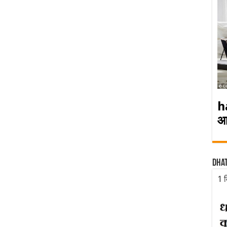
h
आ
Dha
1 द