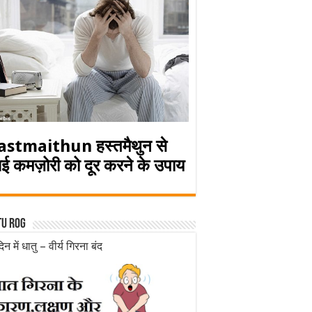
astmaithun हस्तमैथुन से
ई कमज़ोरी को दूर करने के उपाय
tu rog
िन में धातु – वीर्य गिरना बंद