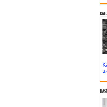
Kalo
K
क
Has