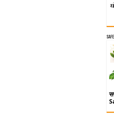
Safe
स
S