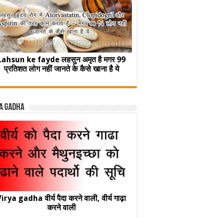
Lahsun ke fayde लहसुन अमृत है मगर 99
प्रतिशत लोग नहीं जानते के कैसे खाना है ये
a Gadha
irya gadha वीर्य पैदा करने वाली, वीर्य गाढ़ा
करने वाली