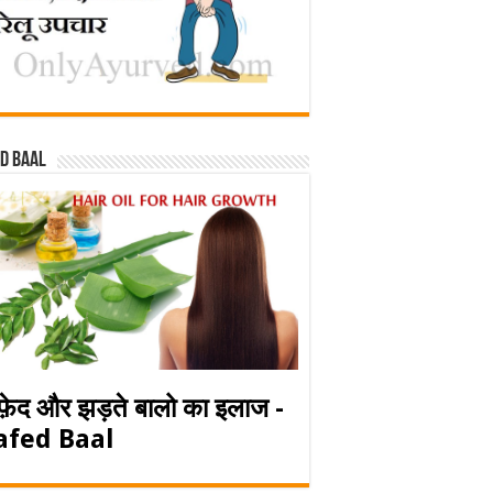
d baal
फ़ेद और झड़ते बालो का इलाज -
afed Baal