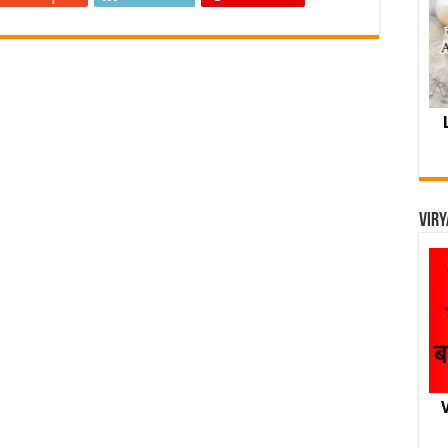
Viry
V