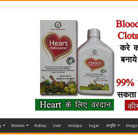
y
Women
Kidney
Liver
motapa
Sugar
आयुर्वेद
Image 