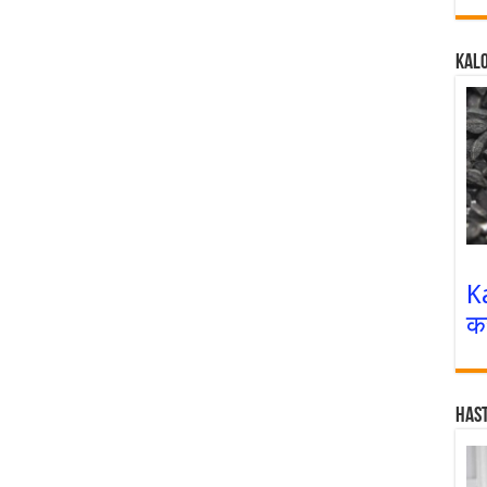
Kalo
K
क
Has