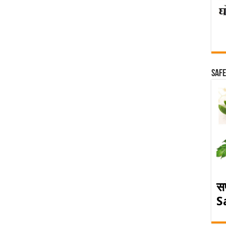
Safe
स
S