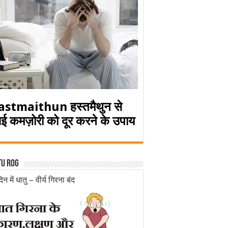
astmaithun हस्तमैथुन से
ई कमज़ोरी को दूर करने के उपाय
tu rog
िन में धातु – वीर्य गिरना बंद