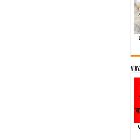
Viry
V