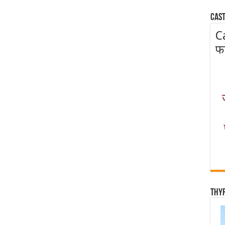
Cast
C
फ
Thy