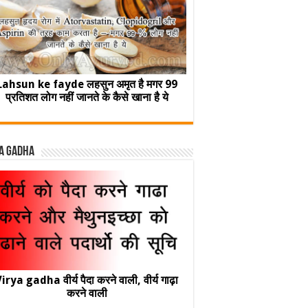
Lahsun ke fayde लहसुन अमृत है मगर 99
प्रतिशत लोग नहीं जानते के कैसे खाना है ये
a Gadha
irya gadha वीर्य पैदा करने वाली, वीर्य गाढ़ा
करने वाली