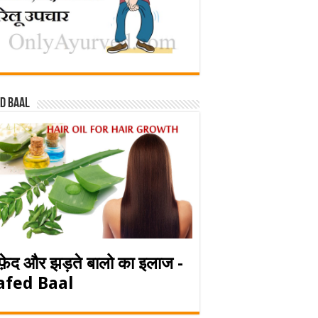
d baal
फ़ेद और झड़ते बालो का इलाज -
afed Baal