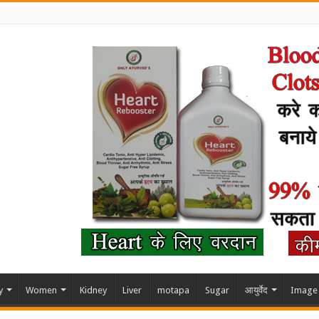
y
Women
Kidney
Liver
motapa
Sugar
आयुर्वेद
Image 