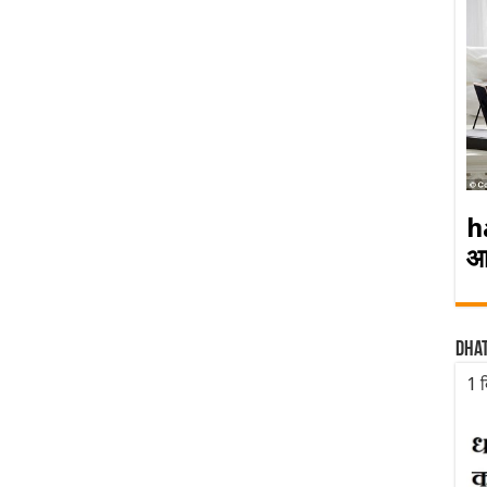
h
आ
Dha
1 द