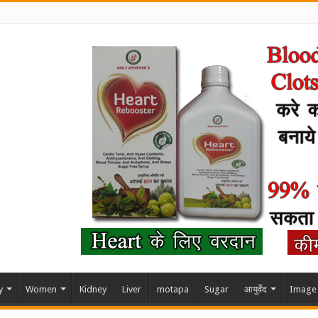
y
Women
Kidney
Liver
motapa
Sugar
आयुर्वेद
Image 