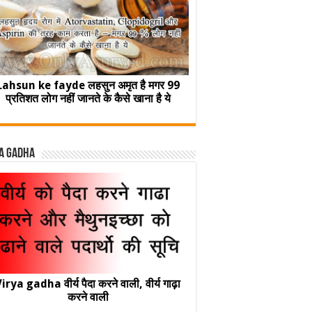
Lahsun ke fayde लहसुन अमृत है मगर 99
प्रतिशत लोग नहीं जानते के कैसे खाना है ये
a Gadha
irya gadha वीर्य पैदा करने वाली, वीर्य गाढ़ा
करने वाली