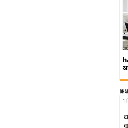
h
आ
Dha
1 द