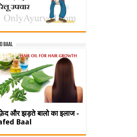
d baal
फ़ेद और झड़ते बालो का इलाज -
afed Baal