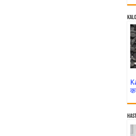
Kalo
K
क
Has