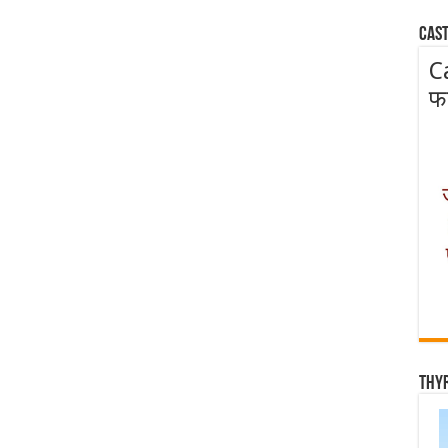
Cast
C
फ
Thy