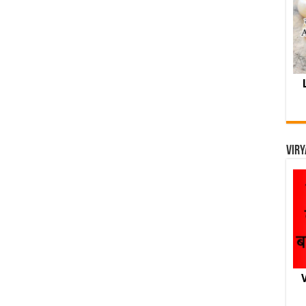
Viry
V