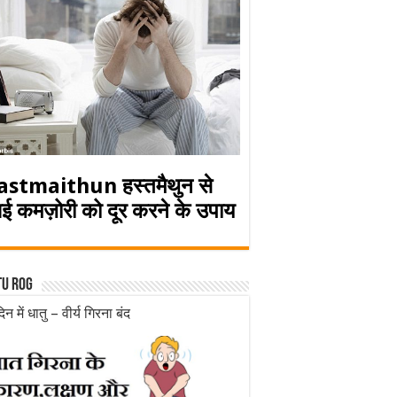
astmaithun हस्तमैथुन से
ई कमज़ोरी को दूर करने के उपाय
tu rog
िन में धातु – वीर्य गिरना बंद