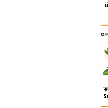
Safe
स
S