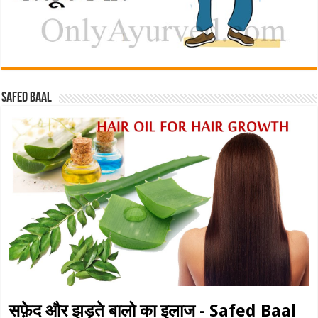
Safed baal
सफ़ेद और झड़ते बालो का इलाज - Safed Baal