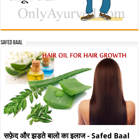
Safed baal
सफ़ेद और झड़ते बालो का इलाज - Safed Baal