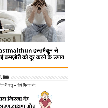
astmaithun हस्तमैथुन से
ई कमज़ोरी को दूर करने के उपाय
tu rog
िन में धातु – वीर्य गिरना बंद