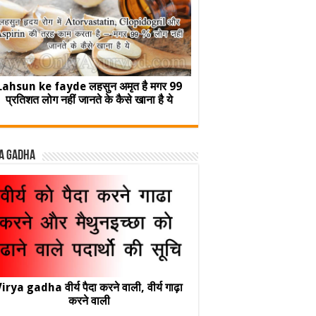
Lahsun ke fayde लहसुन अमृत है मगर 99
प्रतिशत लोग नहीं जानते के कैसे खाना है ये
a Gadha
irya gadha वीर्य पैदा करने वाली, वीर्य गाढ़ा
करने वाली