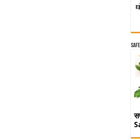
Safe
स
S