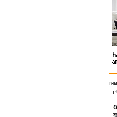
h
आ
Dha
1 द