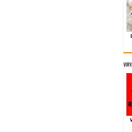
Viry
V