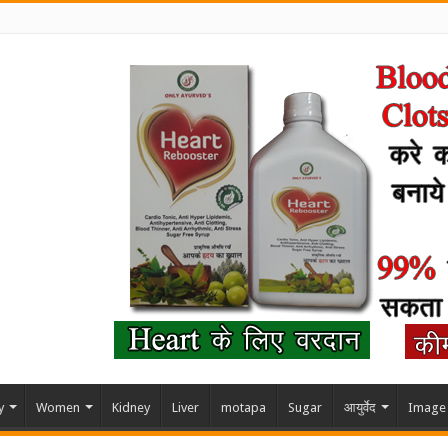
y
Women
Kidney
Liver
motapa
Sugar
आयुर्वेद
Image 