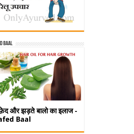
d baal
फ़ेद और झड़ते बालो का इलाज -
afed Baal