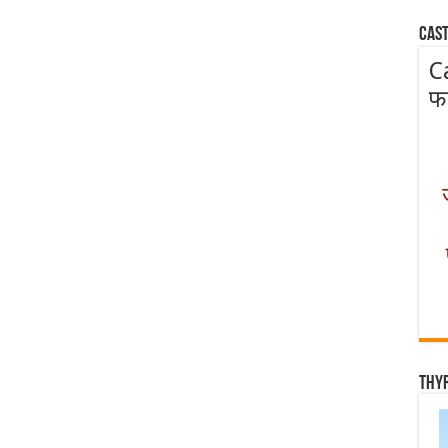
Cast
C
फ
Thy