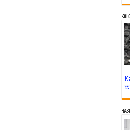
Kalo
K
क
Has