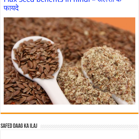
फायदे
Safed Daag ka ilaj