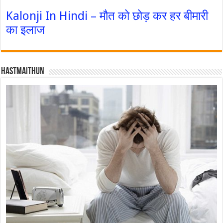
Kalonji In Hindi – मौत को छोड़ कर हर बीमारी
का इलाज
Hastmaithun