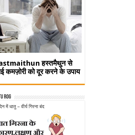
astmaithun हस्तमैथुन से
ई कमज़ोरी को दूर करने के उपाय
tu rog
िन में धातु – वीर्य गिरना बंद