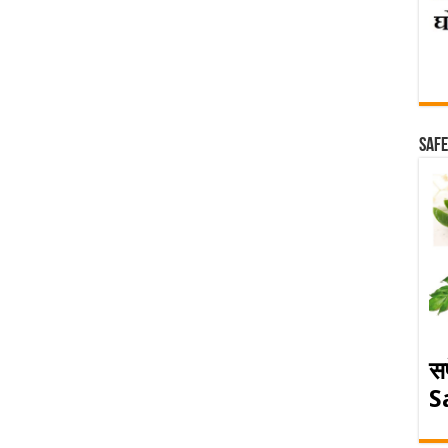
Safe
स
S