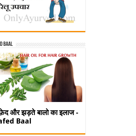
d baal
फ़ेद और झड़ते बालो का इलाज -
afed Baal