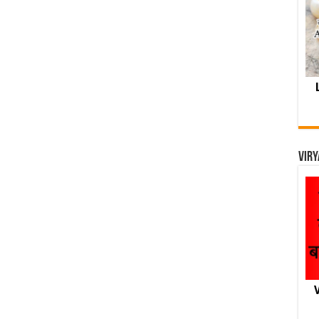
Viry
V