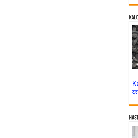
Kalo
K
क
Has