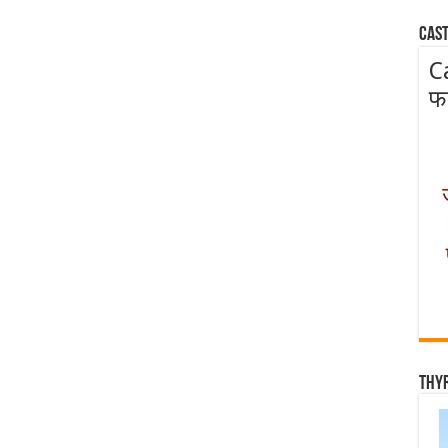
Cast
C
फ
Thy