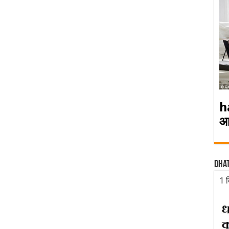
h
आ
Dha
1 द