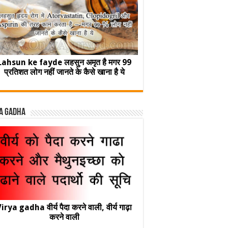
Lahsun ke fayde लहसुन अमृत है मगर 99
प्रतिशत लोग नहीं जानते के कैसे खाना है ये
a Gadha
irya gadha वीर्य पैदा करने वाली, वीर्य गाढ़ा
करने वाली