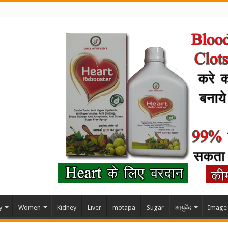
y
Women
Kidney
Liver
motapa
Sugar
आयुर्वेद
Image 