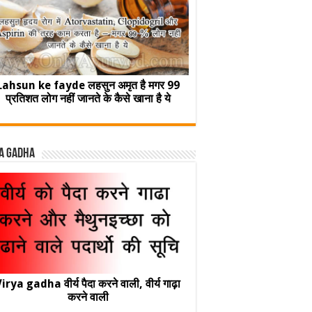
Lahsun ke fayde लहसुन अमृत है मगर 99
प्रतिशत लोग नहीं जानते के कैसे खाना है ये
a Gadha
irya gadha वीर्य पैदा करने वाली, वीर्य गाढ़ा
करने वाली