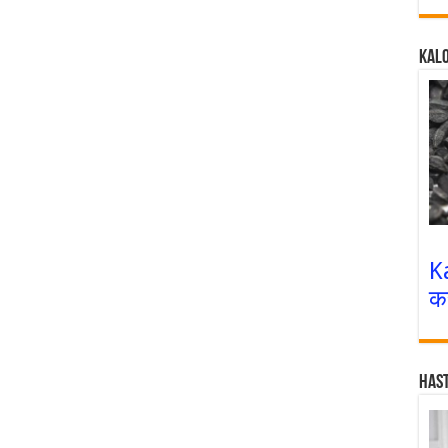
Kalo
K
क
Has