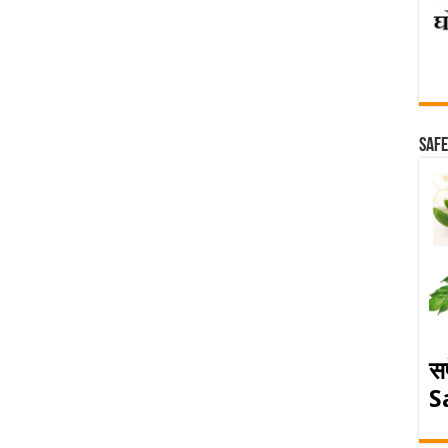
Safe
स
S