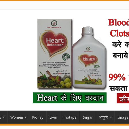
y
Women
Kidney
Liver
motapa
Sugar
आयुर्वेद
Image 