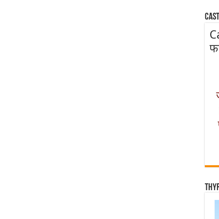
Cast
C
फ
Thy