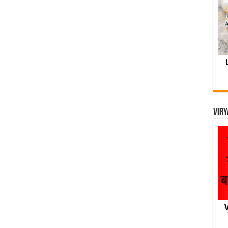
Viry
V