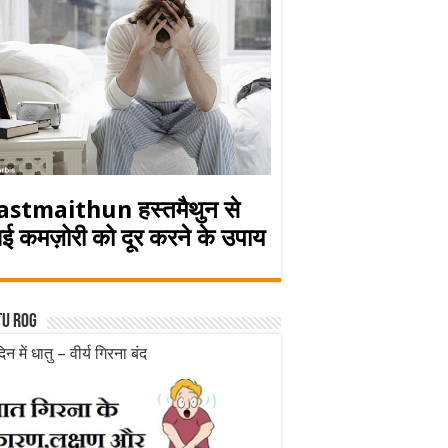
astmaithun हस्तमैथुन से
ई कमज़ोरी को दूर करने के उपाय
tu rog
िन में धातु – वीर्य गिरना बंद