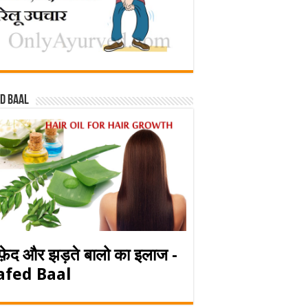
d baal
फ़ेद और झड़ते बालो का इलाज -
afed Baal