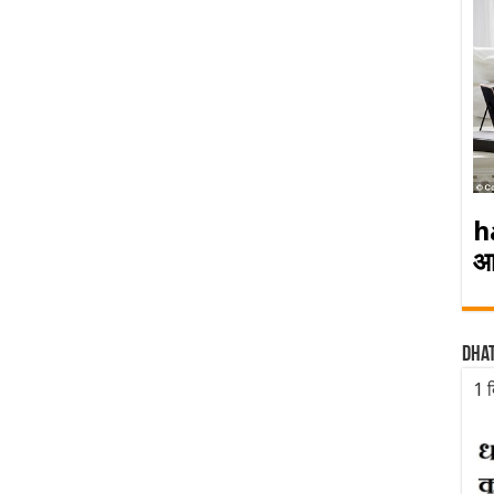
h
आ
Dha
1 द