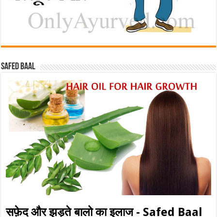
Safed baal
सफ़ेद और झड़ते बालो का इलाज - Safed Baal