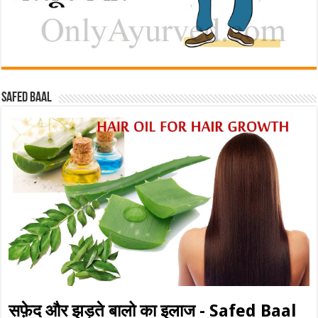
Safed baal
सफ़ेद और झड़ते बालो का इलाज - Safed Baal