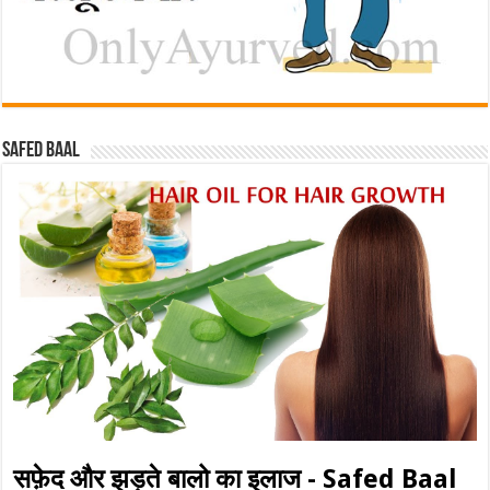
Safed baal
सफ़ेद और झड़ते बालो का इलाज - Safed Baal