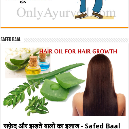
Safed baal
सफ़ेद और झड़ते बालो का इलाज - Safed Baal