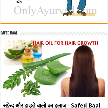
Safed baal
सफ़ेद और झड़ते बालो का इलाज - Safed Baal