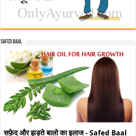
Safed baal
सफ़ेद और झड़ते बालो का इलाज - Safed Baal