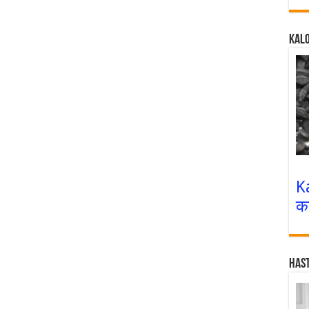
Kalo
K
क
Has