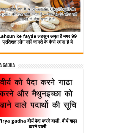
Lahsun ke fayde लहसुन अमृत है मगर 99
प्रतिशत लोग नहीं जानते के कैसे खाना है ये
a Gadha
irya gadha वीर्य पैदा करने वाली, वीर्य गाढ़ा
करने वाली