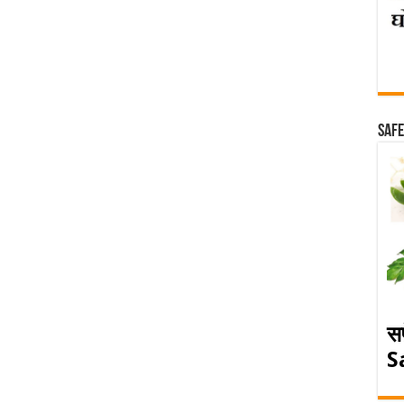
Safe
स
S