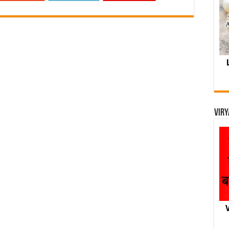
Viry
V