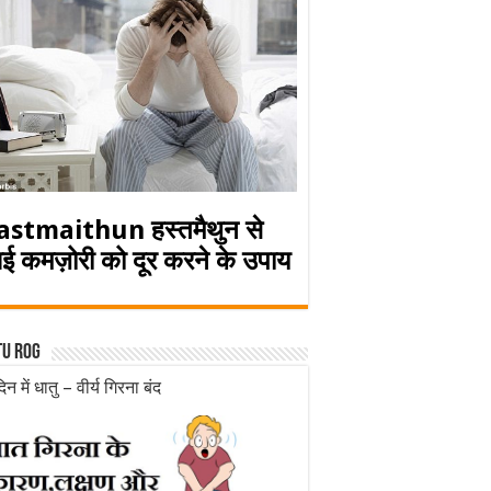
astmaithun हस्तमैथुन से
ई कमज़ोरी को दूर करने के उपाय
tu rog
िन में धातु – वीर्य गिरना बंद