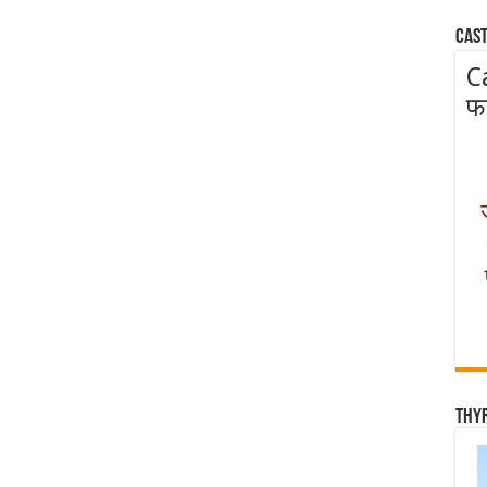
Cast
C
फ
Thy