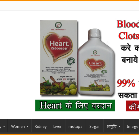
y
Women
Kidney
Liver
motapa
Sugar
आयुर्वेद
Image 