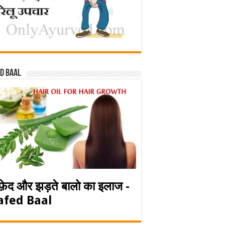
d baal
फ़ेद और झड़ते बालो का इलाज -
afed Baal