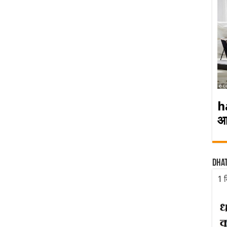
h
आ
Dha
1 द