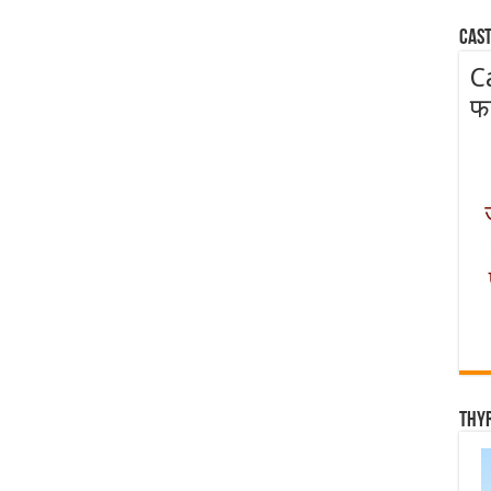
Cast
C
फ
Thy