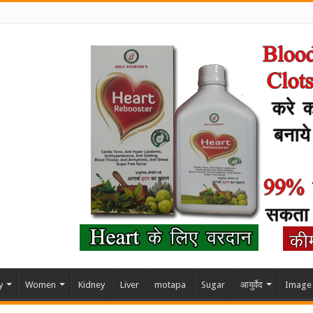
y
Women
Kidney
Liver
motapa
Sugar
आयुर्वेद
Image 