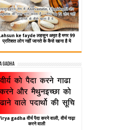
Lahsun ke fayde लहसुन अमृत है मगर 99
प्रतिशत लोग नहीं जानते के कैसे खाना है ये
a Gadha
irya gadha वीर्य पैदा करने वाली, वीर्य गाढ़ा
करने वाली