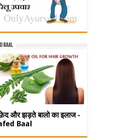
d baal
फ़ेद और झड़ते बालो का इलाज -
afed Baal