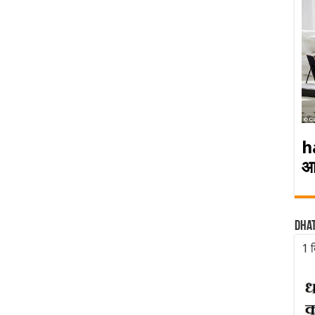
h
आ
Dha
1 द