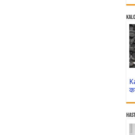
Kalo
K
क
Has