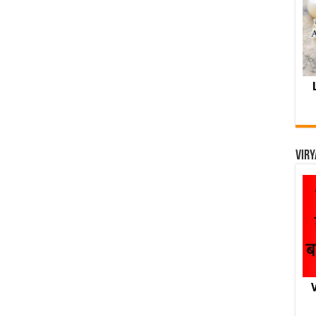
Viry
V