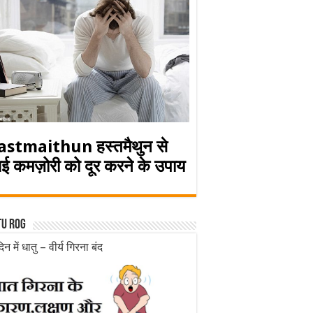
astmaithun हस्तमैथुन से
ई कमज़ोरी को दूर करने के उपाय
tu rog
िन में धातु – वीर्य गिरना बंद