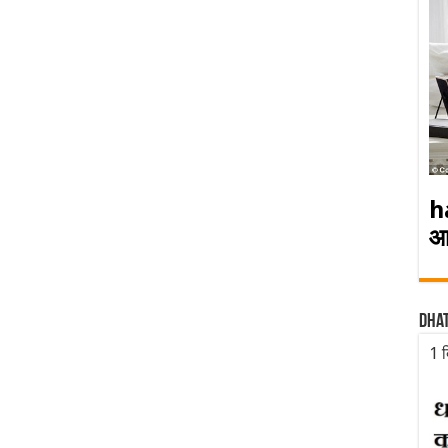
h
आ
Dha
1 द