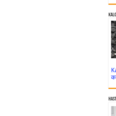
Kalo
K
क
Has