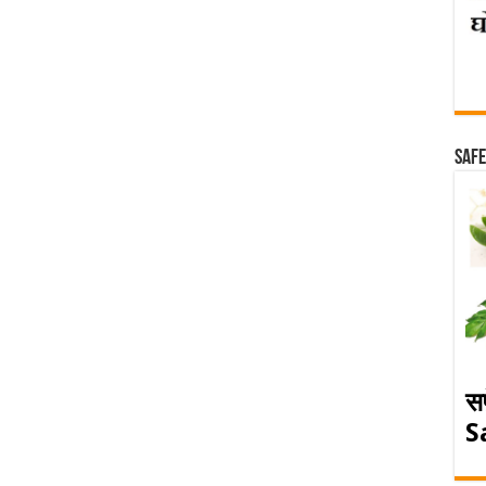
Safe
स
S