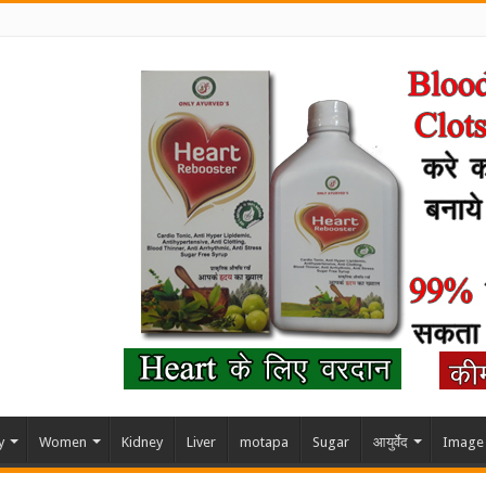
y
Women
Kidney
Liver
motapa
Sugar
आयुर्वेद
Image 