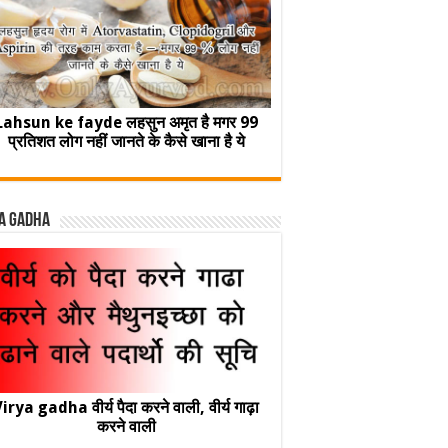
Lahsun ke fayde लहसुन अमृत है मगर 99
प्रतिशत लोग नहीं जानते के कैसे खाना है ये
a Gadha
irya gadha वीर्य पैदा करने वाली, वीर्य गाढ़ा
करने वाली