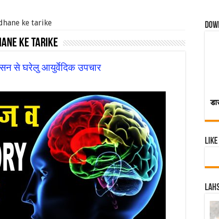
dhane ke tarike
Dow
ane ke tarike
न से घरेलु आयुर्वेदिक उपचार
डा
Like
Lahs