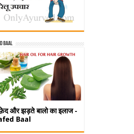
d baal
फ़ेद और झड़ते बालो का इलाज -
afed Baal