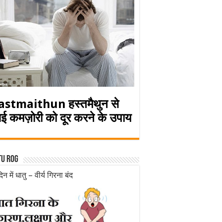
astmaithun हस्तमैथुन से
ई कमज़ोरी को दूर करने के उपाय
tu rog
िन में धातु – वीर्य गिरना बंद