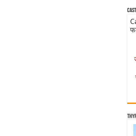
Cast
C
फ
Thy