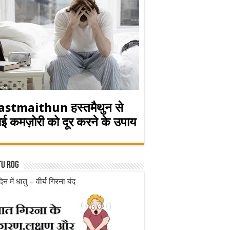
astmaithun हस्तमैथुन से
ई कमज़ोरी को दूर करने के उपाय
tu rog
िन में धातु – वीर्य गिरना बंद