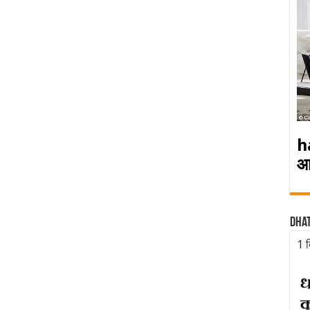
h
आ
Dha
1 द