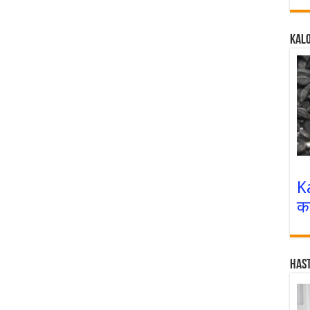
Kalo
K
क
Has