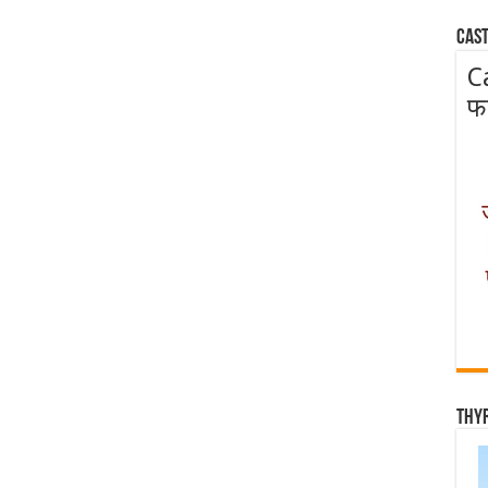
Cast
C
फ
Thy