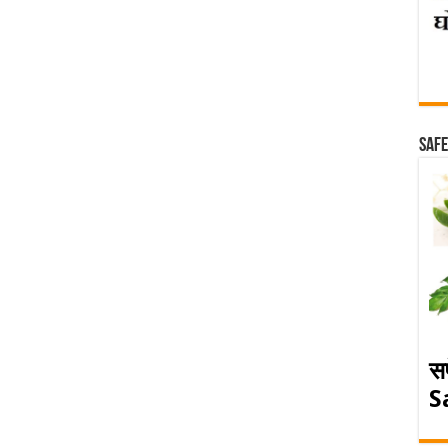
Safe
स
S