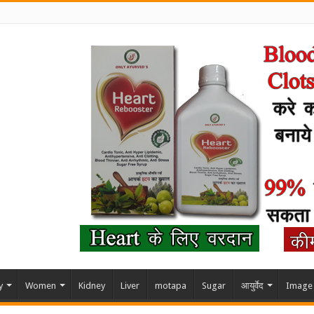
y
Women
Kidney
Liver
motapa
Sugar
आयुर्वेद
Image 