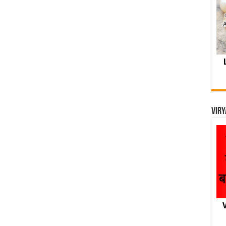
Viry
V