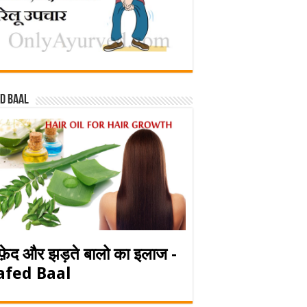
d baal
फ़ेद और झड़ते बालो का इलाज -
afed Baal