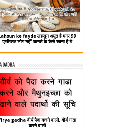
Lahsun ke fayde लहसुन अमृत है मगर 99
प्रतिशत लोग नहीं जानते के कैसे खाना है ये
a Gadha
irya gadha वीर्य पैदा करने वाली, वीर्य गाढ़ा
करने वाली