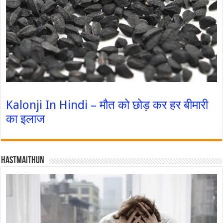
Kalonji In Hindi – मौत को छोड़ कर हर बीमारी
का इलाज
Hastmaithun