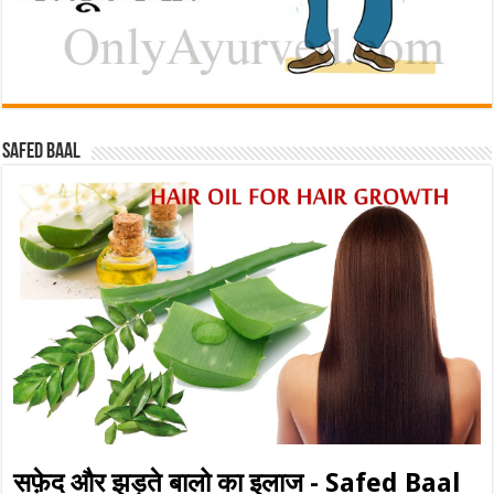
Safed baal
सफ़ेद और झड़ते बालो का इलाज - Safed Baal