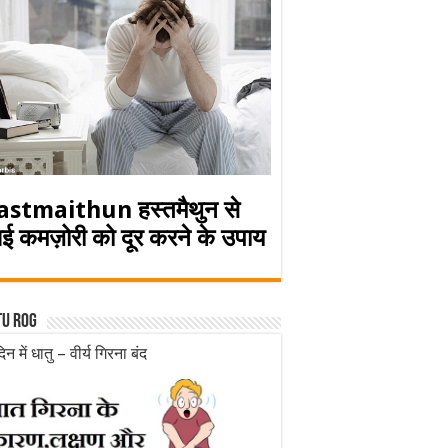
astmaithun हस्तमैथुन से
ई कमज़ोरी को दूर करने के उपाय
tu rog
िन में धातु – वीर्य गिरना बंद