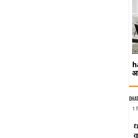
h
आ
Dha
1 द