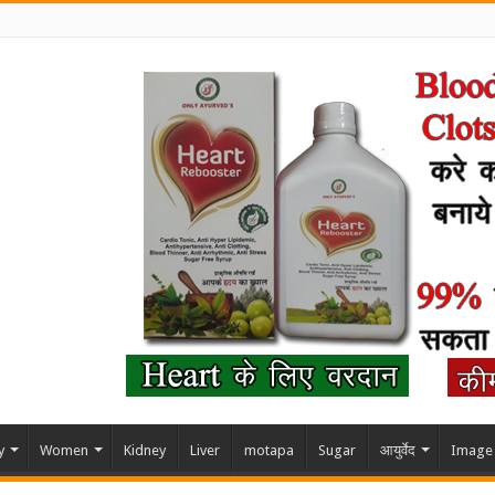
y
Women
Kidney
Liver
motapa
Sugar
आयुर्वेद
Image 