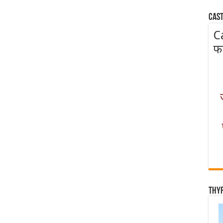
Cast
C
फ
Thy