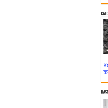
Kalo
K
क
Has