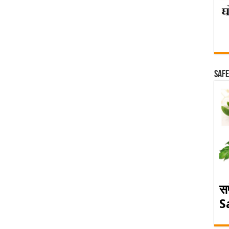
Safe
स
S