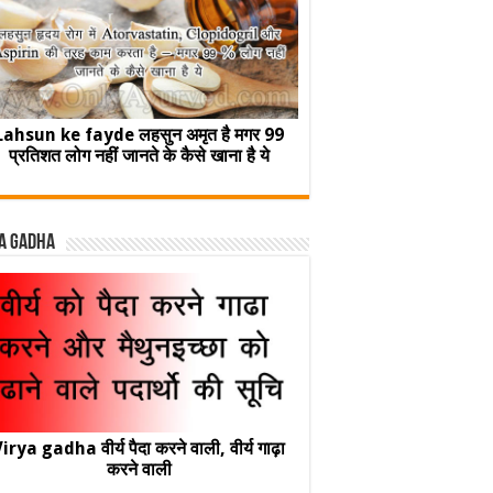
Lahsun ke fayde लहसुन अमृत है मगर 99
प्रतिशत लोग नहीं जानते के कैसे खाना है ये
a Gadha
irya gadha वीर्य पैदा करने वाली, वीर्य गाढ़ा
करने वाली