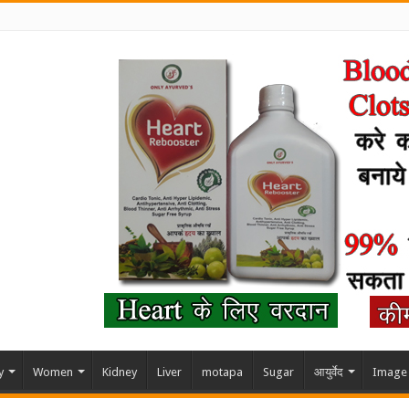
y
Women
Kidney
Liver
motapa
Sugar
आयुर्वेद
Image 