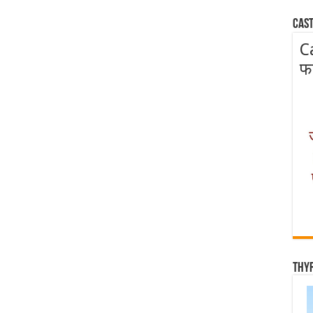
Cast
C
फ
Thy