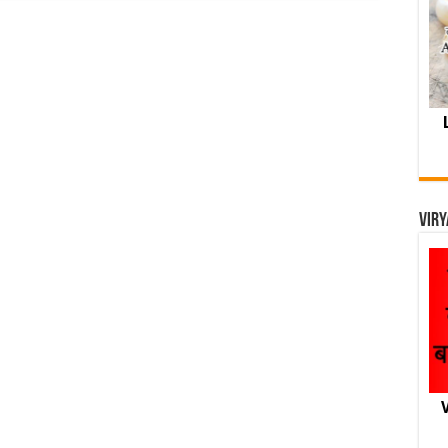
Viry
V