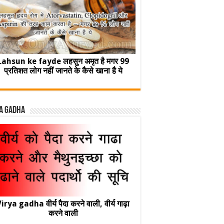
Lahsun ke fayde लहसुन अमृत है मगर 99
प्रतिशत लोग नहीं जानते के कैसे खाना है ये
a Gadha
irya gadha वीर्य पैदा करने वाली, वीर्य गाढ़ा
करने वाली