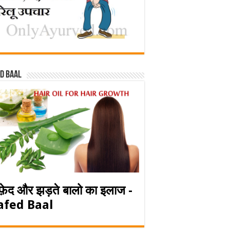
d baal
फ़ेद और झड़ते बालो का इलाज -
afed Baal