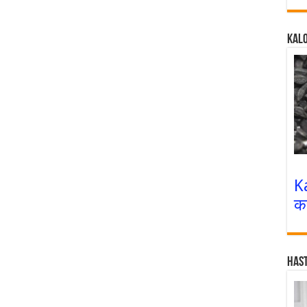
Kalo
K
क
Has