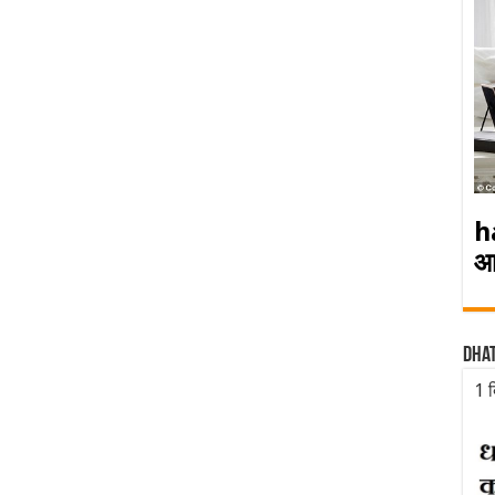
h
आ
Dha
1 द