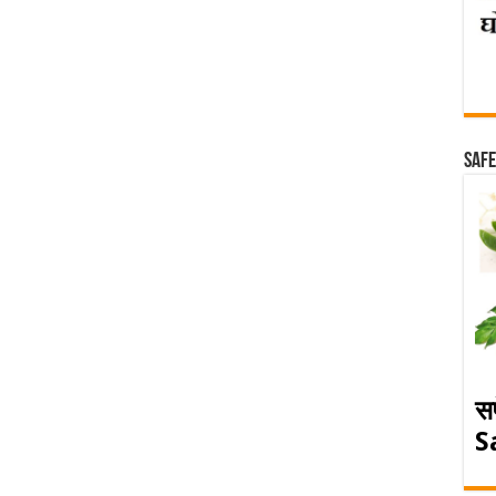
Safe
स
S