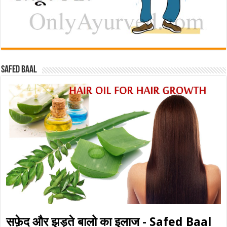
Safed baal
सफ़ेद और झड़ते बालो का इलाज - Safed Baal