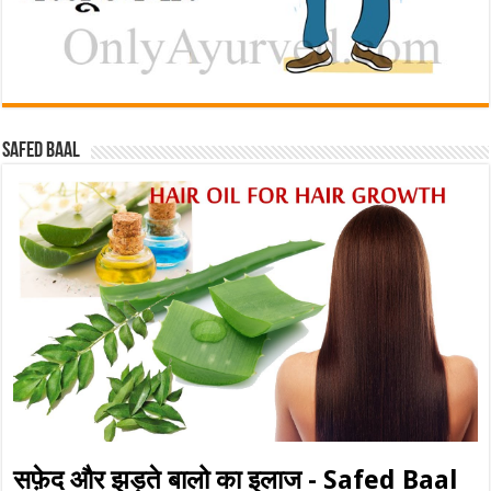
Safed baal
सफ़ेद और झड़ते बालो का इलाज - Safed Baal