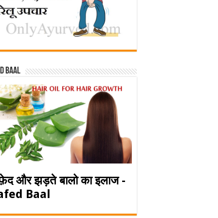
d baal
फ़ेद और झड़ते बालो का इलाज -
afed Baal