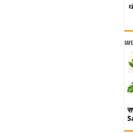
Safe
स
S