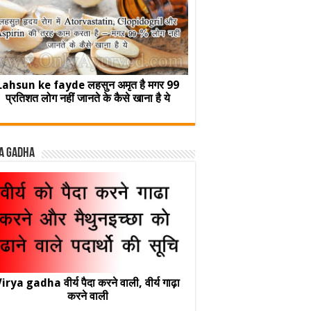
Lahsun ke fayde लहसुन अमृत है मगर 99
प्रतिशत लोग नहीं जानते के कैसे खाना है ये
a Gadha
irya gadha वीर्य पैदा करने वाली, वीर्य गाढ़ा
करने वाली