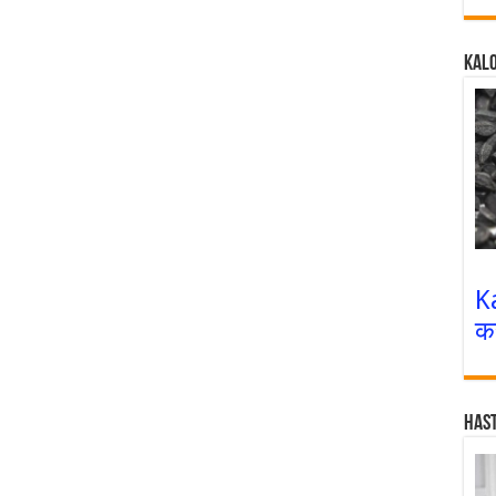
Kalo
K
क
Has