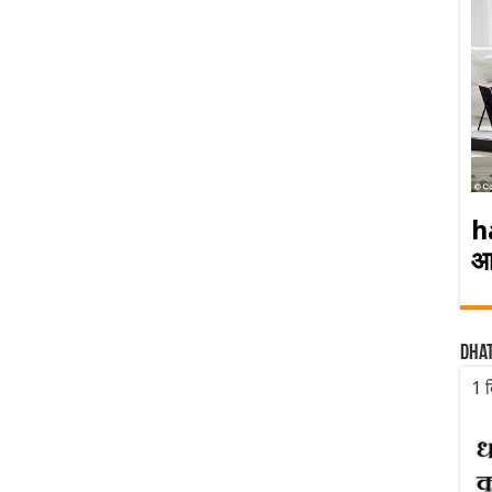
h
आ
Dha
1 द