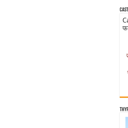
Cast
C
फ
Thy