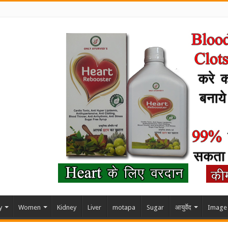
y
Women
Kidney
Liver
motapa
Sugar
आयुर्वेद
Image 