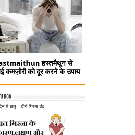
astmaithun हस्तमैथुन से
ई कमज़ोरी को दूर करने के उपाय
tu rog
िन में धातु – वीर्य गिरना बंद