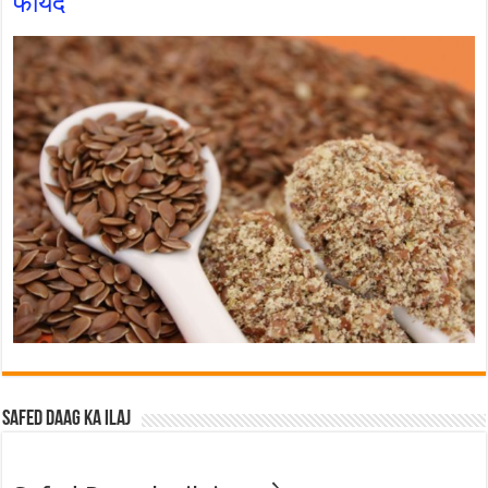
फायदे
Safed Daag ka ilaj