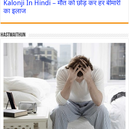
Kalonji In Hindi – मौत को छोड़ कर हर बीमारी
का इलाज
Hastmaithun