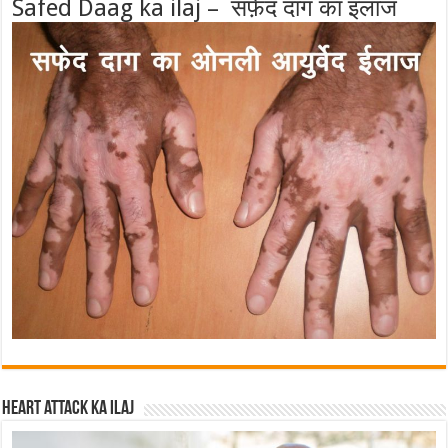
Safed Daag ka ilaj – सफ़ेद दाग का इलाज
Heart attack ka ilaj