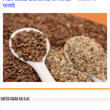
फायदे
Safed Daag ka ilaj