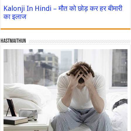
Kalonji In Hindi – मौत को छोड़ कर हर बीमारी
का इलाज
Hastmaithun