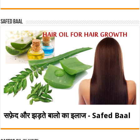
Safed baal
सफ़ेद और झड़ते बालो का इलाज - Safed Baal