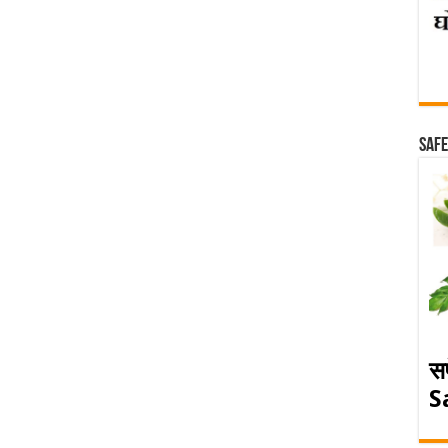
Safe
स
S