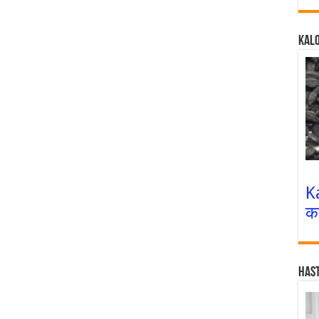
Kalo
K
क
Has