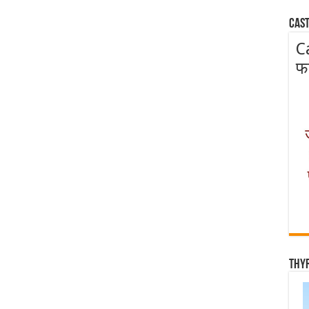
Cast
C
फ
Thy