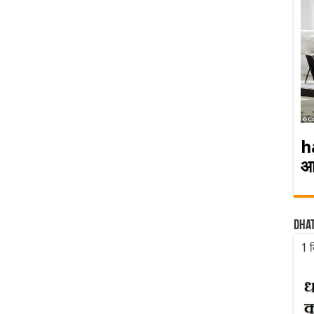
h
आ
Dha
1 द