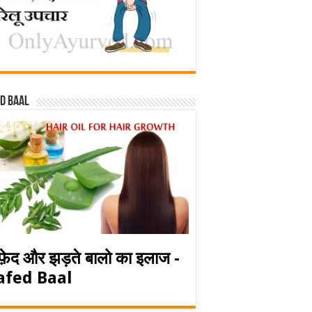
d baal
फ़ेद और झड़ते बालो का इलाज -
afed Baal