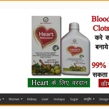
y
Women
Kidney
Liver
motapa
Sugar
आयुर्वेद
Image 