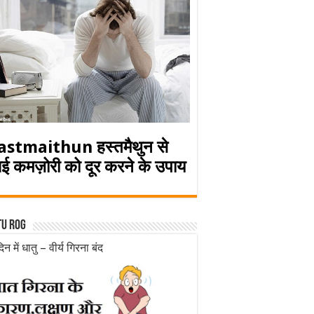
astmaithun हस्तमैथुन से
ई कमज़ोरी को दूर करने के उपाय
tu rog
िन में धातु – वीर्य गिरना बंद