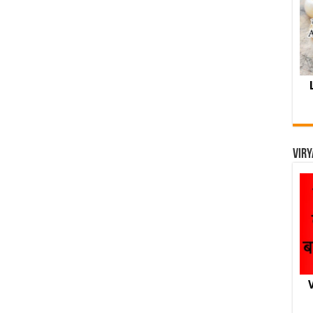
Viry
V