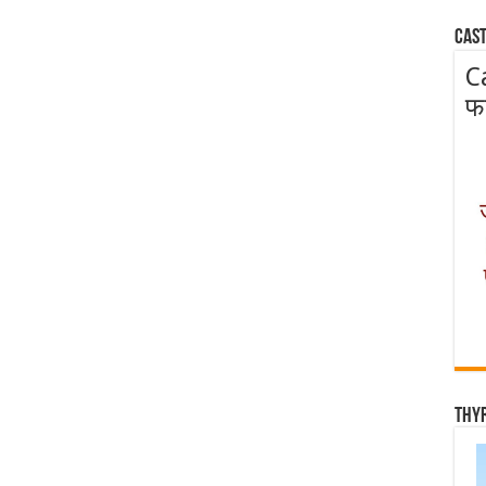
Cast
C
फ
Thy