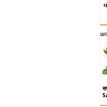
Safe
स
S