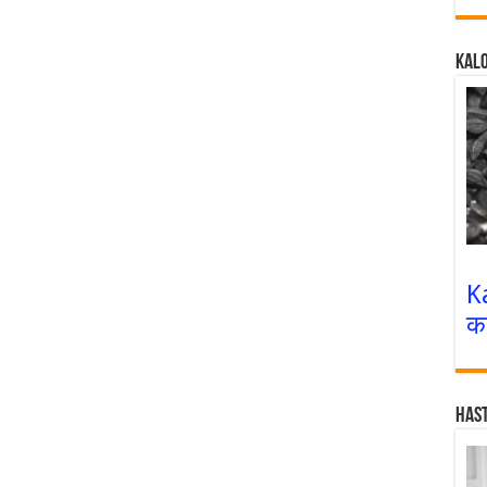
Kalo
K
क
Has