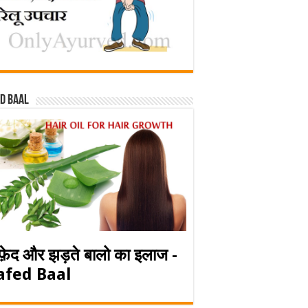
d baal
फ़ेद और झड़ते बालो का इलाज -
afed Baal