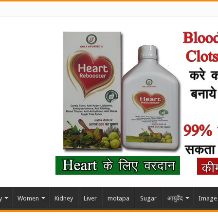
y
Women
Kidney
Liver
motapa
Sugar
आयुर्वेद
Image 