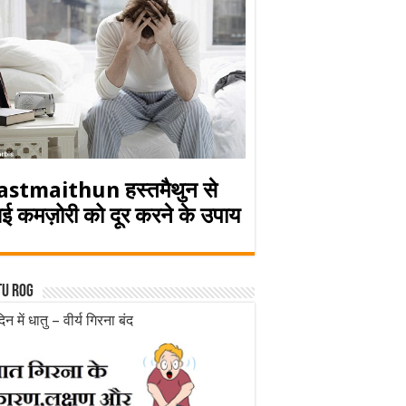
astmaithun हस्तमैथुन से
ई कमज़ोरी को दूर करने के उपाय
tu rog
िन में धातु – वीर्य गिरना बंद