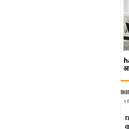
h
आ
Dha
1 द