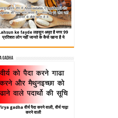
Lahsun ke fayde लहसुन अमृत है मगर 99
प्रतिशत लोग नहीं जानते के कैसे खाना है ये
a Gadha
irya gadha वीर्य पैदा करने वाली, वीर्य गाढ़ा
करने वाली