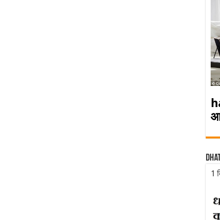
h
आ
Dha
1 द