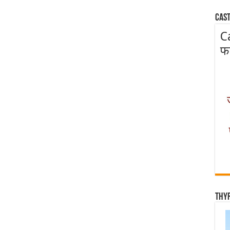
Cast
C
फ
Thy