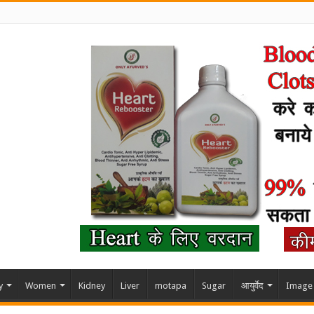
y
Women
Kidney
Liver
motapa
Sugar
आयुर्वेद
Image 