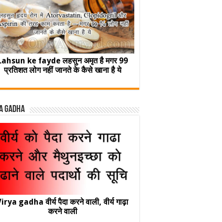
Lahsun ke fayde लहसुन अमृत है मगर 99
प्रतिशत लोग नहीं जानते के कैसे खाना है ये
a Gadha
irya gadha वीर्य पैदा करने वाली, वीर्य गाढ़ा
करने वाली