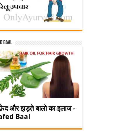
d baal
फ़ेद और झड़ते बालो का इलाज -
afed Baal