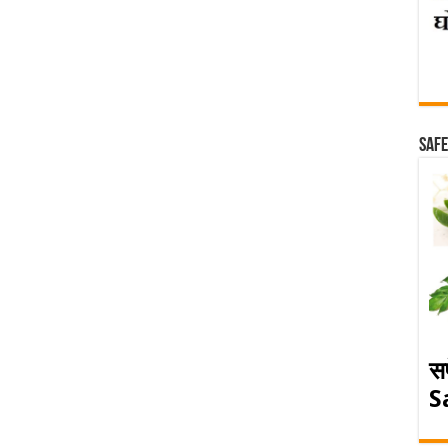
Safe
स
S