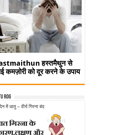
astmaithun हस्तमैथुन से
ई कमज़ोरी को दूर करने के उपाय
tu rog
िन में धातु – वीर्य गिरना बंद