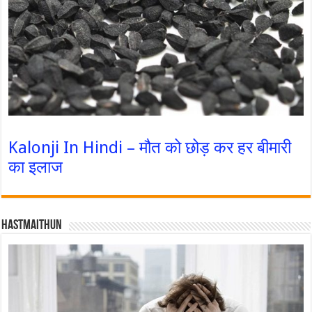
Kalonji In Hindi – मौत को छोड़ कर हर बीमारी
का इलाज
Hastmaithun