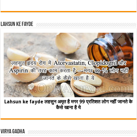
Lahsun ke fayde
Lahsun ke fayde लहसुन अमृत है मगर 99 प्रतिशत लोग नहीं जानते के
कैसे खाना है ये
Virya Gadha