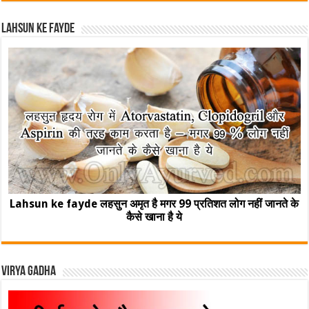
Lahsun ke fayde
Lahsun ke fayde लहसुन अमृत है मगर 99 प्रतिशत लोग नहीं जानते के
कैसे खाना है ये
Virya Gadha