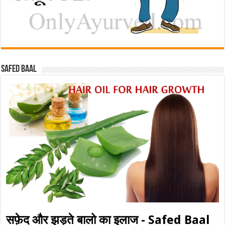
Safed baal
सफ़ेद और झड़ते बालो का इलाज - Safed Baal