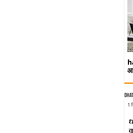
h
आ
Dha
1 द