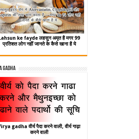
Lahsun ke fayde लहसुन अमृत है मगर 99
प्रतिशत लोग नहीं जानते के कैसे खाना है ये
a Gadha
irya gadha वीर्य पैदा करने वाली, वीर्य गाढ़ा
करने वाली