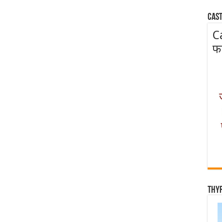
Cast
C
फ
Thy