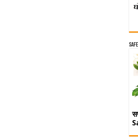
Safe
स
S