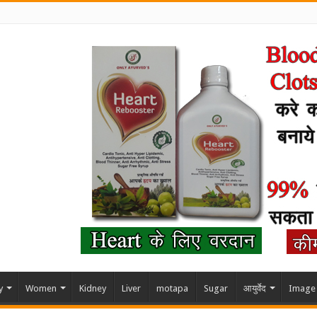
y
Women
Kidney
Liver
motapa
Sugar
आयुर्वेद
Image 