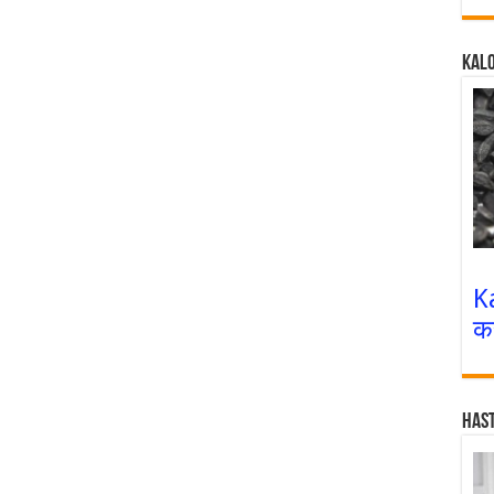
Kalo
K
क
Has