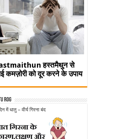
astmaithun हस्तमैथुन से
ई कमज़ोरी को दूर करने के उपाय
tu rog
िन में धातु – वीर्य गिरना बंद