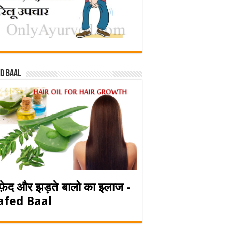
d baal
फ़ेद और झड़ते बालो का इलाज -
afed Baal