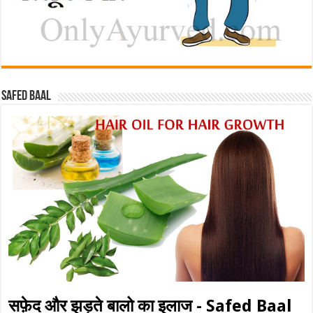
Safed baal
सफ़ेद और झड़ते बालो का इलाज - Safed Baal