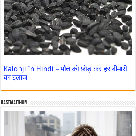
Kalonji In Hindi – मौत को छोड़ कर हर बीमारी
का इलाज
Hastmaithun