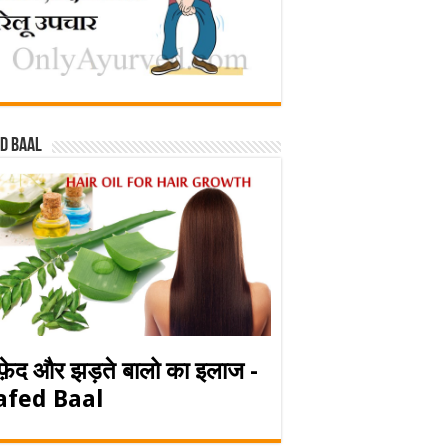
d baal
फ़ेद और झड़ते बालो का इलाज -
afed Baal