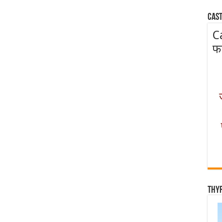
Cast
C
फ
Thy