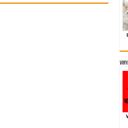
Viry
V