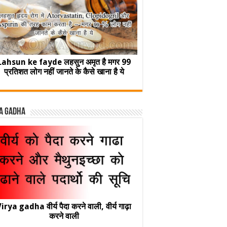
Lahsun ke fayde लहसुन अमृत है मगर 99
प्रतिशत लोग नहीं जानते के कैसे खाना है ये
a Gadha
irya gadha वीर्य पैदा करने वाली, वीर्य गाढ़ा
करने वाली