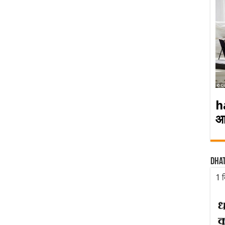
h
आ
Dha
1 द