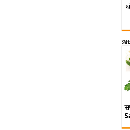
Safe
स
S