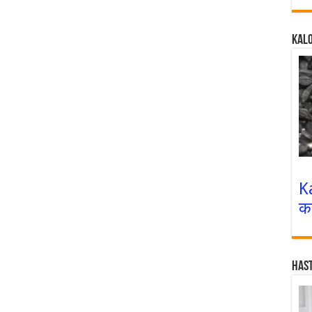
Kalo
K
क
Has