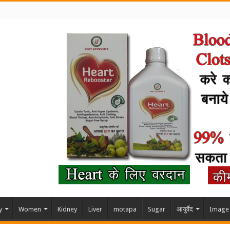
y
Women
Kidney
Liver
motapa
Sugar
आयुर्वेद
Image 