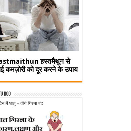
astmaithun हस्तमैथुन से
ई कमज़ोरी को दूर करने के उपाय
tu rog
िन में धातु – वीर्य गिरना बंद