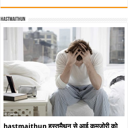
Hastmaithun
hastmaithun हस्तमैथुन से आई कमज़ोरी को