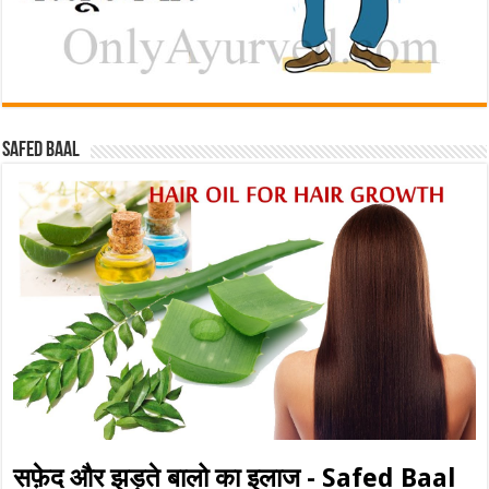
Safed baal
सफ़ेद और झड़ते बालो का इलाज - Safed Baal