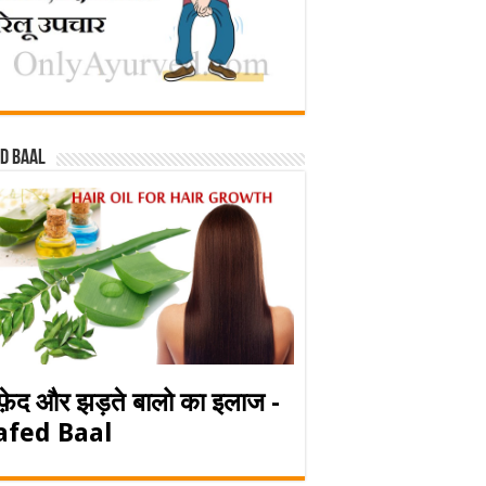
d baal
फ़ेद और झड़ते बालो का इलाज -
afed Baal