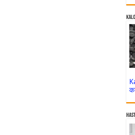
Kalo
K
क
Has