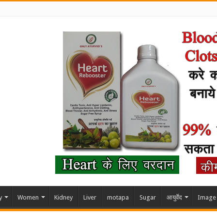
y
Women
Kidney
Liver
motapa
Sugar
आयुर्वेद
Image 