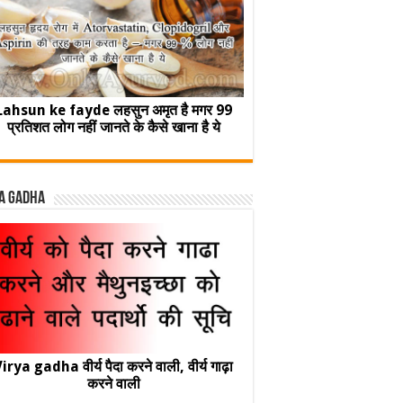
Lahsun ke fayde लहसुन अमृत है मगर 99
प्रतिशत लोग नहीं जानते के कैसे खाना है ये
a Gadha
irya gadha वीर्य पैदा करने वाली, वीर्य गाढ़ा
करने वाली