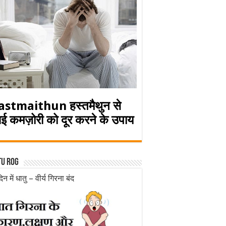
astmaithun हस्तमैथुन से
ई कमज़ोरी को दूर करने के उपाय
tu rog
िन में धातु – वीर्य गिरना बंद