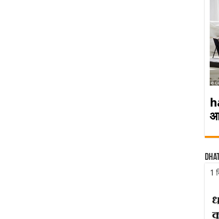
h
आ
Dha
1 द