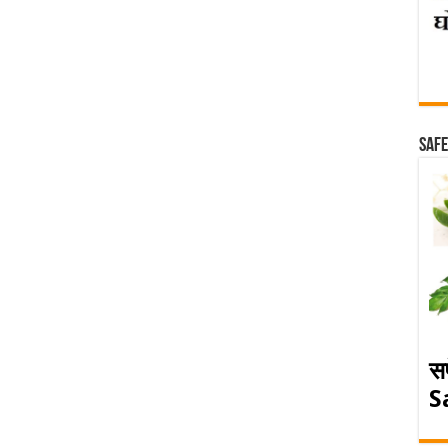
Safe
स
S