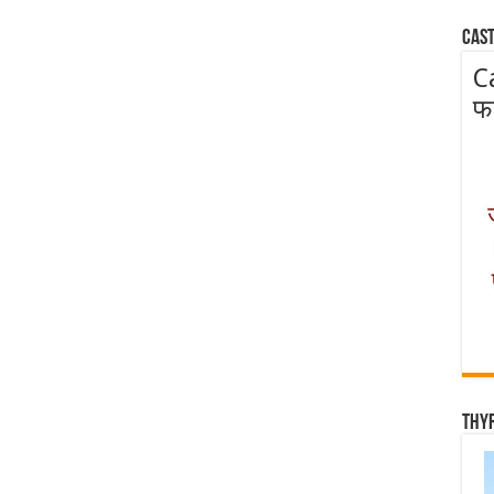
Cast
C
फ
Thy