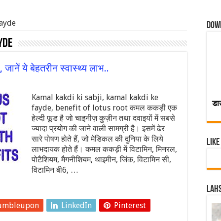
fayde
Dow
yde
नें ये बेहतरीन स्‍वास्‍थ्‍य लाभ..
Kamal kakdi ki sabji, kamal kakdi ke
डा
fayde, benefit of lotus root कमल ककड़ी एक
हेल्‍दी फूड है जो चाइनीज़ कुज़ीन तथा दवाइयों में सबसे
ज्‍यादा प्रयोग की जाने वाली साम‍ग्री है। इसमें ढेर
सारे पोषण होते हैं, जो मेडिकल की दुनिया के लिये
Like
लाभदायक होते हैं। कमल ककड़ी में विटामिन, मिनरल,
पोटैशियम, मैगनीशियम, थाइमीन, जिंक, विटामिन सी,
विटामिन बी6, …
Lahs
umbleupon
LinkedIn
Pinterest