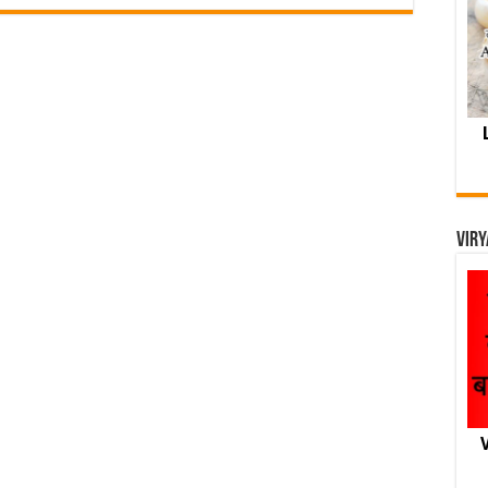
Viry
V