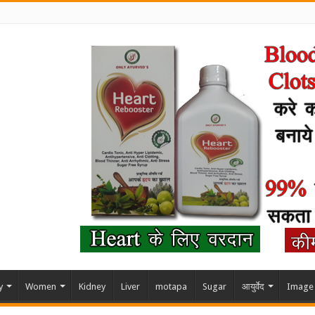
y
Women
Kidney
Liver
motapa
Sugar
आयुर्वेद
Image 