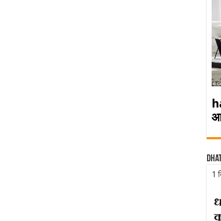
h
आ
Dha
1 द