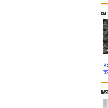
Kalo
K
क
Has