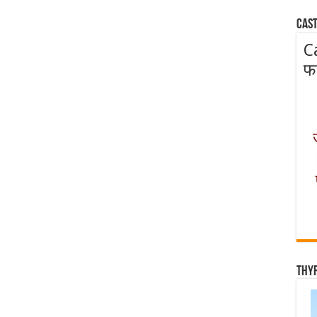
Cast
C
फ
Thy