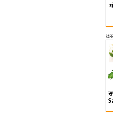
Safe
स
S