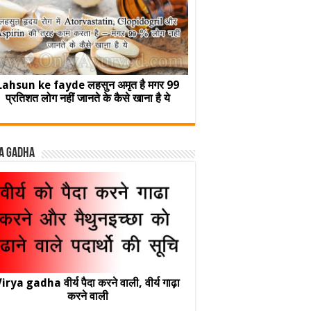
Lahsun ke fayde लहसुन अमृत है मगर 99
प्रतिशत लोग नहीं जानते के कैसे खाना है ये
a Gadha
irya gadha वीर्य पैदा करने वाली, वीर्य गाढ़ा
करने वाली