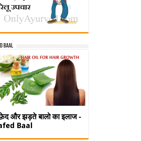
d baal
फ़ेद और झड़ते बालो का इलाज -
afed Baal